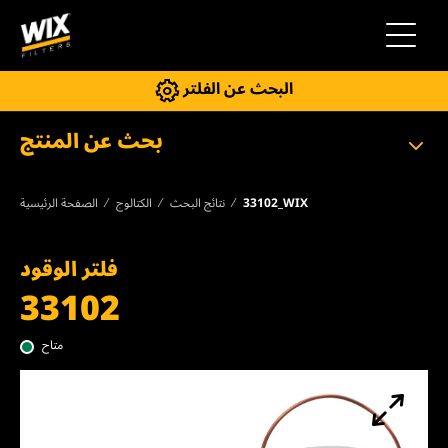
إلى التنقل
البحث عن الفلتر
بحث عن المنتج
33102_WIX
نتائج البحث
الكتالوج
الصفحة الرئيسية
فلتر الوقود
33102
متاح