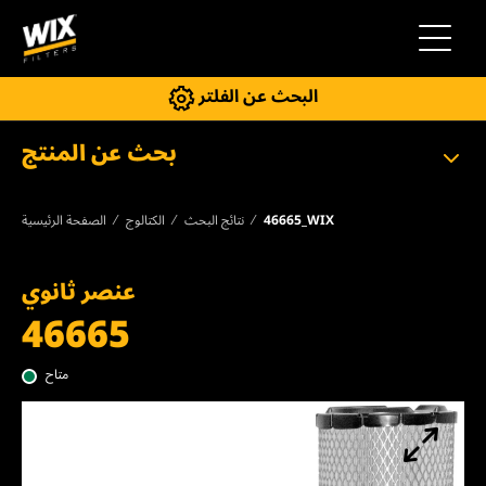
إلى التنقل
البحث عن الفلتر
بحث عن المنتج
46665_WIX
نتائج البحث
الكتالوج
الصفحة الرئيسية
عنصر ثانوي
46665
متاح