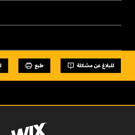
للبلاغ عن مشكلة
طبع
ل