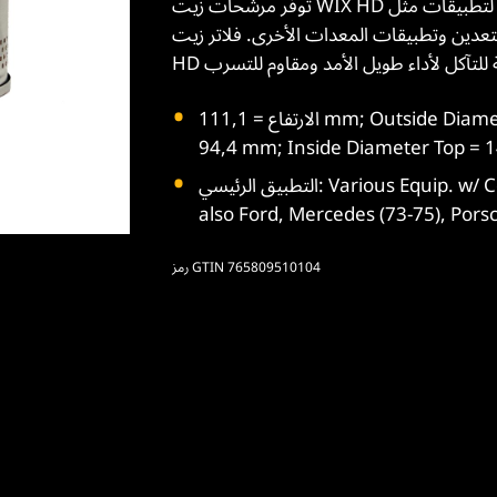
توفر مرشحات زيت WIX HD حماية فائقة للمحرك مع وسائط عالية الجودة وعالية السعة لتطبيقات مثل
عدين وتطبيقات المعدات الأخرى. فلاتر زيت WIX
الارتفاع = 111,1 mm; Outside Diameter Top = 94,4 mm; Outside Diameter Bottom =
94,4 mm; Inside Diameter Top = 
التطبيق الرئيسي: Various Equip. w/ Continental, Hercules, Kolher, Wisconsin Engines -
also Ford, Mercedes (73-75), Pors
رمز GTIN 765809510104