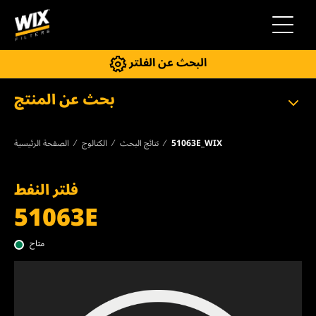
إلى التنقل
البحث عن الفلتر
بحث عن المنتج
51063E_WIX
نتائج البحث
الكتالوج
الصفحة الرئيسية
فلتر النفط
51063E
متاح