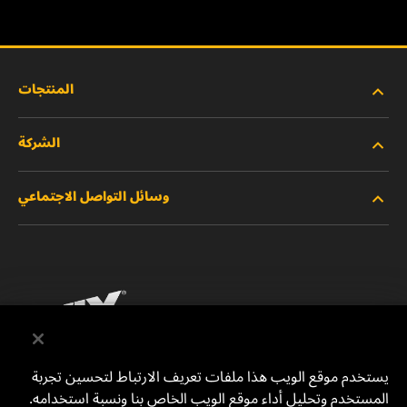
المنتجات
الشركة
المنتجات الجديدة
وسائل التواصل الاجتماعي
المنتجات المتوقفة/المستبدلة
الوظائف
خصوصية البيانات
فيسبوك
إشعار قانوني
انستقرام
الطباعة
يوتيوب
يستخدم موقع الويب هذا ملفات تعريف الارتباط لتحسين تجربة
المستخدم وتحليل أداء موقع الويب الخاص بنا ونسبة استخدامه.
للتواصل معنا