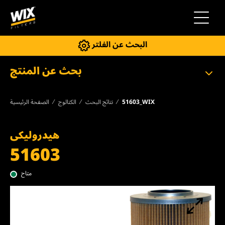
إلى التنقل
البحث عن الفلتر
بحث عن المنتج
51603_WIX
نتائج البحث
الكتالوج
الصفحة الرئيسية
هيدروليكى
51603
متاح