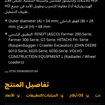
بالأسلاك والسليلوز المحسن والشبكة السلكية. تضمن فلاتر WIX
HD الهيدروليكية أداءً مقاومًا للتسرب وطويل الأمد في جميع
ظروف التشغيل.
Outer diameter (A) = 54 mm; القطر الداخلي (B) = 28
mm; الارتفاع (H) = 68 mm
التطبيق الرئيسي: FENDT (AGCO) Farmer 200-Serie,
Farmer 300-Serie, GT-Serie. HITACHI FH- Serie
(Raupenbagger / Crawler Excavator). JOHN DEERE
6010-Serie, 6020-Serie, 6030-Serie. VOLVO
CONSTRUCTION EQUIPMENT L (Radlader / Wheel
Loaders)
رمز GTIN 5904608920164
تفاصيل المنتج
نزيلات
أرقام OE
المركبات/التطبيقات
الأبعاد