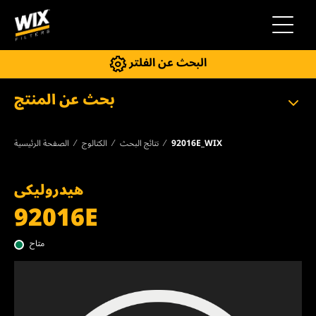
إلى التنقل
البحث عن الفلتر
بحث عن المنتج
92016E_WIX
نتائج البحث
الكتالوج
الصفحة الرئيسية
هيدروليكى
92016E
متاح