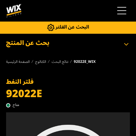
إلى التنقل
البحث عن الفلتر
بحث عن المنتج
92022E_WIX
نتائج البحث
الكتالوج
الصفحة الرئيسية
فلتر النفط
92022E
متاح