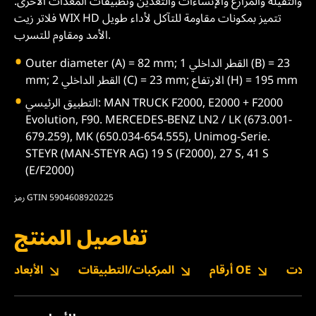
والثقيلة والمزارع والإنشاءات والتعدين وتطبيقات المعدات الأخرى.
فلاتر زيت WIX HD تتميز بمكونات مقاومة للتآكل لأداء طويل
الأمد ومقاوم للتسرب.
Outer diameter (A) = 82 mm; القطر الداخلي 1 (B) = 23
mm; القطر الداخلي 2 (C) = 23 mm; الارتفاع (H) = 195 mm
التطبيق الرئيسي: MAN TRUCK F2000, E2000 + F2000
Evolution, F90. MERCEDES-BENZ LN2 / LK (673.001-
679.259), MK (650.034-654.555), Unimog-Serie.
STEYR (MAN-STEYR AG) 19 S (F2000), 27 S, 41 S
(E/F2000)
رمز GTIN 5904608920225
تفاصيل المنتج
نزيلات
أرقام OE
المركبات/التطبيقات
الأبعاد