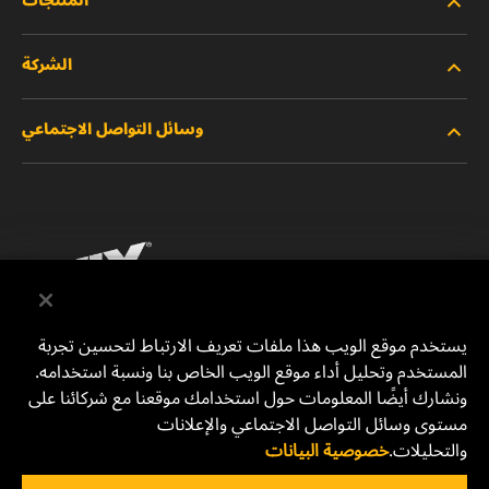
المنتجات
الشركة
المنتجات الجديدة
وسائل التواصل الاجتماعي
المنتجات المتوقفة/المستبدلة
الوظائف
خصوصية البيانات
فيسبوك
إشعار قانوني
انستقرام
الطباعة
يوتيوب
يستخدم موقع الويب هذا ملفات تعريف الارتباط لتحسين تجربة
المستخدم وتحليل أداء موقع الويب الخاص بنا ونسبة استخدامه.
للتواصل معنا
MANN+HUMMEL Middle East FZE
ونشارك أيضًا المعلومات حول استخدامك موقعنا مع شركائنا على
DAFZA (Dubai Airport Free Zone)
مستوى وسائل التواصل الاجتماعي والإعلانات
والتحليلات.
خصوصية البيانات
Office 1013, Bldg. 7WA
P.O.Box. 293882 - Dubai, U.A.E