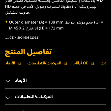
بالأسلاك والسليلوز المحسن والشبكة السلكية. تضمن فلاتر WIX
HD الهيدروليكية أداءً مقاومًا للتسرب وطويل الأمد في جميع
ظروف التشغيل.
Outer diameter (A) = 138 mm; حجم مؤشر الترابط (G) =
M 45 X 2; الارتفاع (H) = 172 mm
رمز GTIN 5904608920621
تفاصيل المنتج
نزيلات
أرقام OE
المركبات/التطبيقات
الأبعاد
الأبعاد
المركبات/التطبيقات