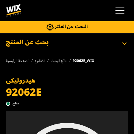
إلى التنقل
البحث عن الفلتر
بحث عن المنتج
92062E_WIX
نتائج البحث
الكتالوج
الصفحة الرئيسية
هيدروليكى
92062E
متاح