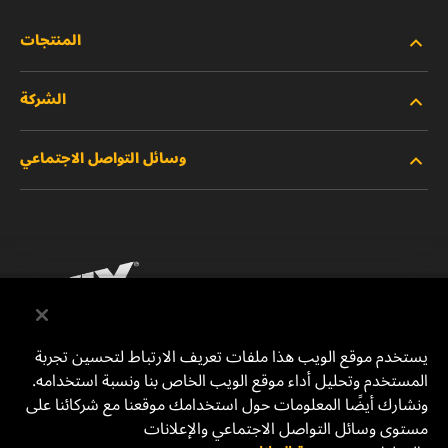
المنتجات
الشركة
المنتجات الجديدة
وسائل التواصل الاجتماعي
المنتجات المتوقفة/المستبدلة
الوظائف
خصوصية البيانات
فيسبوك
إشعار قانوني
انستقرام
الطباعة
يوتيوب
يستخدم موقع الويب هذا ملفات تعريف الارتباط لتحسين تجربة
المستخدم وتحليل أداء موقع الويب الخاص بنا ونسبة استخدامه.
للتواصل معنا
MANN+HUMMEL Middle East FZE
ونشارك أيضًا المعلومات حول استخدامك موقعنا مع شركائنا على
DAFZA (Dubai Airport Free Zone)
مستوى وسائل التواصل الاجتماعي والإعلانات