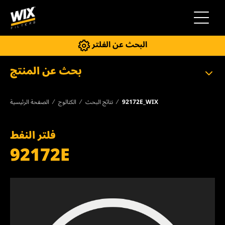
إلى التنقل
البحث عن الفلتر
بحث عن المنتج
92172E_WIX
نتائج البحث
الكتالوج
الصفحة الرئيسية
فلتر النفط
92172E