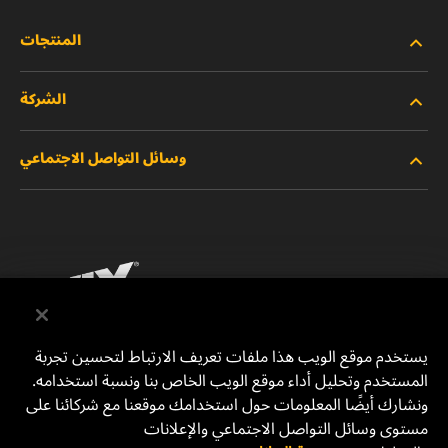
المنتجات
الشركة
المنتجات الجديدة
وسائل التواصل الاجتماعي
المنتجات المتوقفة/المستبدلة
الوظائف
خصوصية البيانات
فيسبوك
إشعار قانوني
انستقرام
الطباعة
يوتيوب
يستخدم موقع الويب هذا ملفات تعريف الارتباط لتحسين تجربة
المستخدم وتحليل أداء موقع الويب الخاص بنا ونسبة استخدامه.
للتواصل معنا
MANN+HUMMEL Middle East FZE
ونشارك أيضًا المعلومات حول استخدامك موقعنا مع شركائنا على
DAFZA (Dubai Airport Free Zone)
مستوى وسائل التواصل الاجتماعي والإعلانات