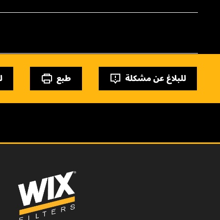
للبلاغ عن مشكلة
طبع
ل