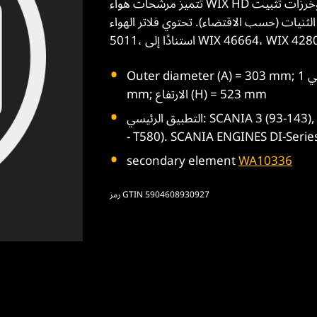
تتميز مرشحات هواء WIX HD بوسائط ترشيح فائقة الجودة مع نظام تثبيت ثنيات الوسائط وخرزات تثبيت
الثنيات (حسب الاقتضاء). تحتوي فلاتر الهواء WIX HD على كفاءة دنيا تبلغ 99٪ لإزالة الملوثات (وفقًا لـ ISO
WIX 46664، WIX 42803، WIX).
Outer diameter (A) = 303 mm; القطر الداخلي 1 (B) = 169 mm; القطر الداخلي 2 (C) = 169
mm; الارتفاع (H) = 523 mm
التطبيق الرئيسي: SCANIA 3 (93-143), 4 (94-164), P (P230 - P620), R (R230 - R730), T (T230
- T580). SCANIA ENGINES DI-Series
secondary element
WA10336
رمز GTIN 5904608930927