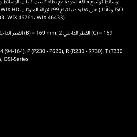
5011، استنادًا إلى  46761، WIX 46433
, DSI-Series