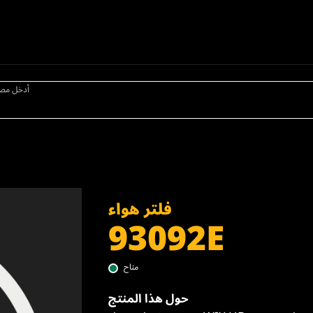
أدخل مص
فلتر هواء
93092E
متاح
حول هذا المنتج