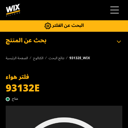
إلى التنقل
البحث عن الفلتر
بحث عن المنتج
93132E_WIX
نتائج البحث
الكتالوج
الصفحة الرئيسية
فلتر هواء
93132E
متاح