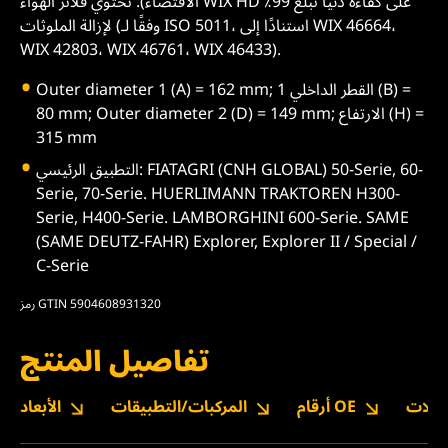
الاقتضاء). تحتوي فلاتر الهواء WIX HD على كفاءة دنيا تبلغ 99٪
لإزالة الملوثات (وفقًا لـ ISO 5011، استنادًا إلى WIX 46664،
WIX 42803، WIX 46761، WIX 46433).
Outer diameter 1 (A) = 162 mm; القطر الداخلي 1 (B) =
80 mm; Outer diameter 2 (D) = 149 mm; الارتفاع (H) =
315 mm
التطبيق الرئيسي: FIATAGRI (CNH GLOBAL) 50-Serie, 60-
Serie, 70-Serie. HUERLIMANN TRAKTOREN H300-
Serie, H400-Serie. LAMBORGHINI 600-Serie. SAME
(SAME DEUTZ-FAHR) Explorer, Explorer II / Special /
C-Serie
رمز GTIN 5904608931320
تفاصيل المنتج
نزيلات
أرقام OE
المركبات/التطبيقات
الأبعاد