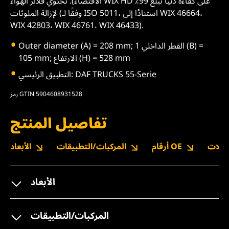
الاقتضاء). تحتوي فلاتر الهواء WIX HD على كفاءة دنيا تبلغ 99٪
لإزالة الملوثات (وفقًا لـ ISO 5011، استنادًا إلى WIX 46664،
WIX 42803، WIX 46761، WIX 46433).
Outer diameter (A) = 208 mm; القطر الداخلي 1 (B) =
105 mm; الارتفاع (H) = 528 mm
التطبيق الرئيسي: DAF TRUCKS 55-Serie
رمز GTIN 5904608931528
تفاصيل المنتج
نزيلات
أرقام OE
المركبات/التطبيقات
الأبعاد
الأبعاد
المركبات/التطبيقات