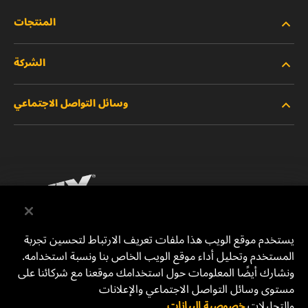
المنتجات
الشركة
المنتجات الجديدة
وسائل التواصل الاجتماعي
المنتجات المتوقفة/المستبدلة
الوظائف
خصوصية البيانات
فيسبوك
إشعار قانوني
انستقرام
الطباعة
يوتيوب
يستخدم موقع الويب هذا ملفات تعريف الارتباط لتحسين تجربة
المستخدم وتحليل أداء موقع الويب الخاص بنا ونسبة استخدامه.
للتواصل معنا
MANN+HUMMEL Middle East FZE
ونشارك أيضًا المعلومات حول استخدامك موقعنا مع شركائنا على
DAFZA (Dubai Airport Free Zone)
مستوى وسائل التواصل الاجتماعي والإعلانات
والتحليلات.
خصوصية البيانات
Office 1013, Bldg. 7WA