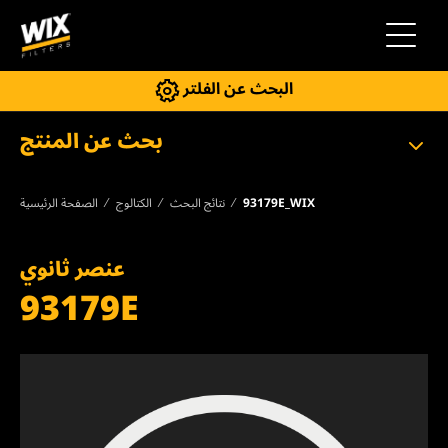
إلى التنقل
البحث عن الفلتر
بحث عن المنتج
93179E_WIX
نتائج البحث
الكتالوج
الصفحة الرئيسية
عنصر ثانوي
93179E