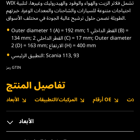
WIX تشمل فلاتر الزيت والهواء والوقود والهيدروليك وغيرها، لتلبية
احتياجات متنوعة للسيارات والشاحنات والمعدات الوعرة. خبرتهم
الطويلة تضمن حلول ترشيح عالية الجودة في مختلف الأسواق.
Outer diameter 1 (A) = 192 mm; القطر الداخلي 1 (B) =
134 mm; القطر الداخلي 2 (C) = 17 mm; Outer diameter
2 (D) = 163 mm; الارتفاع (H) = 400 mm
التطبيق الرئيسي: Scania 113, 93
رمز GTIN
تفاصيل المنتج
نزيلات
أرقام OE
المركبات/التطبيقات
الأبعاد
الأبعاد