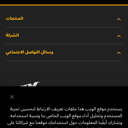
المنتجات
الشركة
المنتجات الجديدة
وسائل التواصل الاجتماعي
المنتجات المتوقفة/المستبدلة
الوظائف
خصوصية البيانات
فيسبوك
إشعار قانوني
انستقرام
الطباعة
يوتيوب
يستخدم موقع الويب هذا ملفات تعريف الارتباط لتحسين تجربة
المستخدم وتحليل أداء موقع الويب الخاص بنا ونسبة استخدامه.
للتواصل معنا
MANN+HUMMEL Middle East FZE
ونشارك أيضًا المعلومات حول استخدامك موقعنا مع شركائنا على