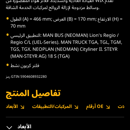
القيادة العادية والشديدة. فلاتر هواء المقصورة من WIX تقدم
وسائط مزدوجة لإزالة الروائح لمركبات الخدمة الشاقة.
الطول (A) = 466 mm; العرض (B) = 170 mm; الارتفاع (H) =
70 mm
التطبيق الرئيسي: MAN BUS (NEOMAN) Lion's Regio /
Regio C/L (UEL-Series). MAN TRUCK TGA, TGL, TGM,
TGS, TGX. NEOPLAN (NEOMAN) Cityliner II. STEYR
(MAN-STEYR AG) 18 S (TGA)
فلتر كربون نشط
رمز GTIN 5904608932280
تفاصيل المنتج
نزيلات
أرقام OE
المركبات/التطبيقات
الأبعاد
الأبعاد