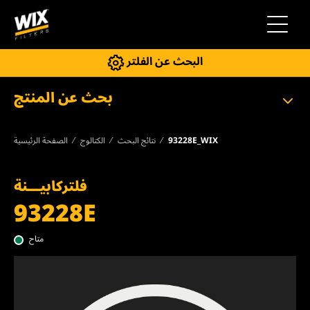
إلى التنقل
البحث عن الفلتر
بحث عن المنتج
93228E_WIX
نتائج البحث
الكتالوج
الصفحة الرئيسية
فلتركابيـــنة
93228E
متاح