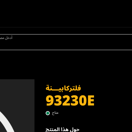
أدخل مص
فلتركابيـــنة
93230E
متاح
حول هذا المنتج