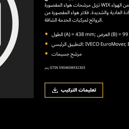
تزيل مرشحات هواء المقصورة WIX حبوب اللقاح والغبار والسخام والملوثات الأخرى المحمولة جواً من الهواء
الشديدة. فلاتر هواء المقصورة من WIX تقدم وسائط مزدوجة لإزالة
الروائح لمركبات الخدمة الشاقة.
IVECO EuroMover, EuroSt
مرشح جسيمات
رمز GTIN 5904608932303
تعليمات التركيب