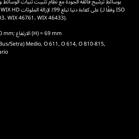
5011، استنادًا إلى  46761، WIX 46433
الطول (A) = 597 mm; العرض (B) = 170 mm; الارتفاع (H) = 69 mm
ario