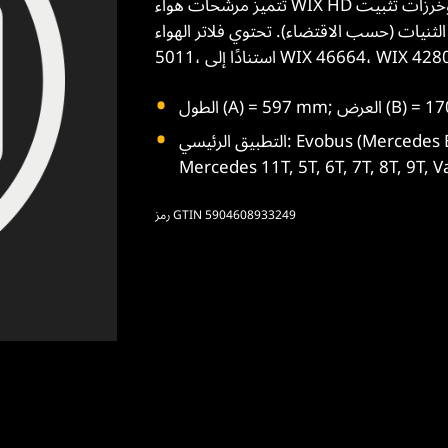
تتميز مرشحات هواء WIX HD بوسائط ترشيح فائقة الجودة مع نظام تثبيت ثنيات الوسائط وخرزات تثبيت
الثنيات (حسب الاقتضاء). تحتوي فلاتر الهواء WIX HD على كفاءة دنيا تبلغ 99٪ لإزالة الملوثات (وفقًا لـ ISO
WIX 46664، WIX 42803، WIX).
التطبيق الرئيسي: Evobus (Mercedes Bus/Setra) Medio, O 611, O 614, O 810-815,
Mercedes 11T, 5T, 6T, 7T, 8T, 9T, V
رمز GTIN 5904608933249