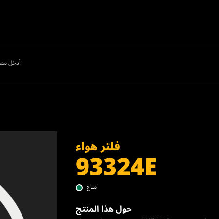
أدخل مص
فلتر هواء
93324E
متاح
حول هذا المنتج