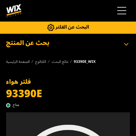
إلى التنقل
البحث عن الفلتر
بحث عن المنتج
93390E_WIX
نتائج البحث
الكتالوج
الصفحة الرئيسية
فلتر هواء
93390E
متاح