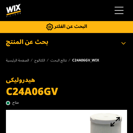
إلى التنقل
البحث عن الفلتر
بحث عن المنتج
C24A06GV_WIX
نتائج البحث
الكتالوج
الصفحة الرئيسية
هيدروليكى
C24A06GV
متاح