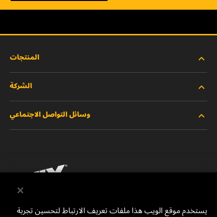
المنتجات
الشركة
المنتجات الجديدة
وسائل التواصل الاجتماعي
المنتجات المتوقفة/المستبدلة
الوظائف
خصوصية البيانات
فيسبوك
إشعار قانوني
انستقرام
الطباعة
يوتيوب
يستخدم موقع الويب هذا ملفات تعريف الارتباط لتحسين تجربة