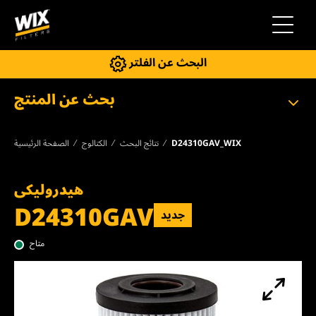
إلى التنقل
البحث عن الفلتر
بحث عن المنتج
D24310GAV_WIX
نتائج البحث
الكتالوج
الصفحة الرئيسية
هيدروليكى
D24310GAV
جديد
متاح