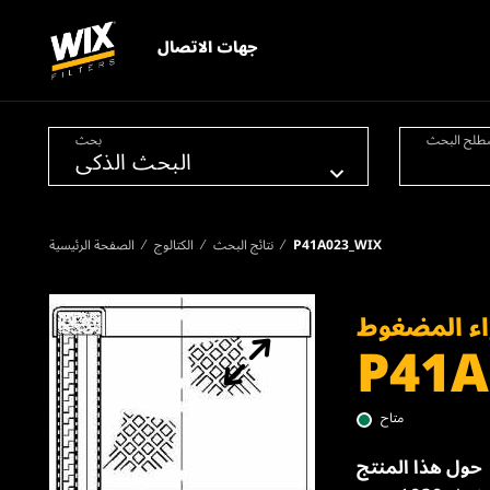
جهات الاتصال
طلح البحث
بحث
P41A023_WIX
نتائج البحث
الكتالوج
الصفحة الرئيسية
اء المضغوط
P41A
متاح
حول هذا المنتج