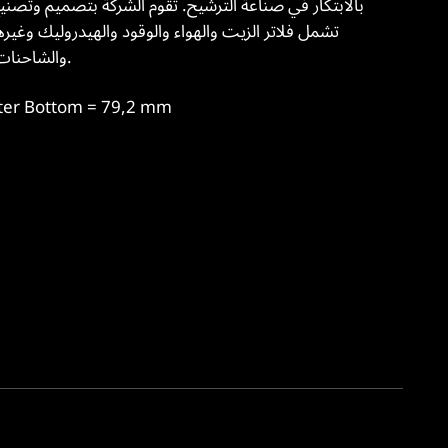
والشاحنات والمعدات الوعرة. خبرتهم الطويلة تضمن حلول ترشيح عالية الجودة في مختلف الأسواق.
الارتفاع = 241,3  79,2 mm