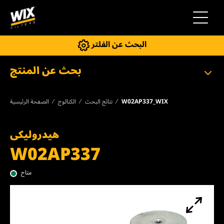
إلى التنقل
البحث عن الفلتر
بحث عن المنتج
W02AP337_WIX
نتائج البحث
الكتالوج
الصفحة الرئيسية
هيدروليكى
W02AP337
متاح