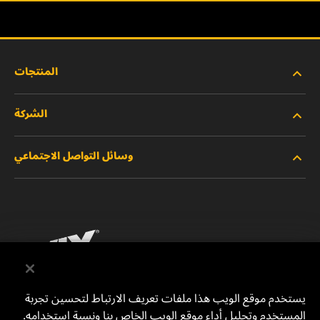
المنتجات
الشركة
المنتجات الجديدة
وسائل التواصل الاجتماعي
المنتجات المتوقفة/المستبدلة
الوظائف
خصوصية البيانات
فيسبوك
إشعار قانوني
انستقرام
الطباعة
يوتيوب
يستخدم موقع الويب هذا ملفات تعريف الارتباط لتحسين تجربة
المستخدم وتحليل أداء موقع الويب الخاص بنا ونسبة استخدامه.
للتواصل معنا