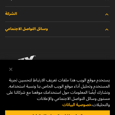
الشركة
المنتجات الجديدة
وسائل التواصل الاجتماعي
المنتجات المتوقفة/المستبدلة
الوظائف
خصوصية البيانات
فيسبوك
إشعار قانوني
انستقرام
الطباعة
يوتيوب
يستخدم موقع الويب هذا ملفات تعريف الارتباط لتحسين تجربة
المستخدم وتحليل أداء موقع الويب الخاص بنا ونسبة استخدامه.
للتواصل معنا
MANN+HUMMEL Middle East FZE
ونشارك أيضًا المعلومات حول استخدامك موقعنا مع شركائنا على
DAFZA (Dubai Airport Free Zone)
مستوى وسائل التواصل الاجتماعي والإعلانات
والتحليلات.
خصوصية البيانات
Office 1013, Bldg. 7WA
P.O.Box. 293882 - Dubai, U.A.E