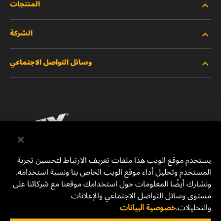
المنتجات
الشركة
المنتجات الجديدة
وسائل التواصل الاجتماعي
المنتجات المتوقفة/المستبدلة
الوظائف
خصوصية البيانات
فيسبوك
إشعار قانوني
انستقرام
الطباعة
يوتيوب
يستخدم موقع الويب هذا ملفات تعريف الارتباط لتحسين تجربة
المستخدم وتحليل أداء موقع الويب الخاص بنا ونسبة استخدامه.
للتواصل معنا
MANN+HUMMEL Middle East FZE
ونشارك أيضًا المعلومات حول استخدامك موقعنا مع شركائنا على
DAFZA (Dubai Airport Free Zone)
مستوى وسائل التواصل الاجتماعي والإعلانات
والتحليلات.
خصوصية البيانات
Office 1013, Bldg. 7WA