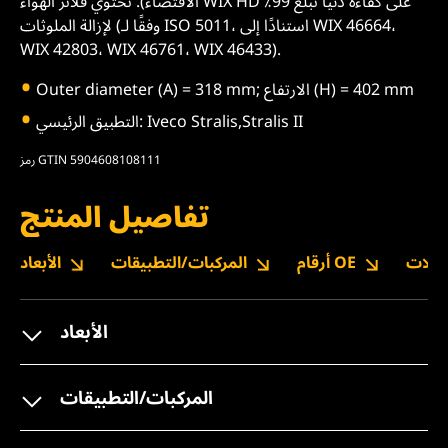
الاقتضاء). تحتوي فلاتر الهواء WIX HD على كفاءة دنيا تبلغ 99٪
لإزالة الملوثات (وفقًا لـ ISO 5011، استنادًا إلى WIX 46664،
WIX 42803، WIX 46761، WIX 46433).
Outer diameter (A) = 318 mm; الارتفاع (H) = 402 mm
التطبيق الرئيسي: Iveco Stralis,Stralis II
رمز GTIN 5904608108111
تفاصيل المنتج
نزيلات
أرقام OE
المركبات/التطبيقات
الأبعاد
الأبعاد
المركبات/التطبيقات