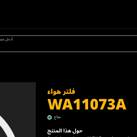
أدخل مص
فلتر هواء
WA11073A
متاح
حول هذا المنتج