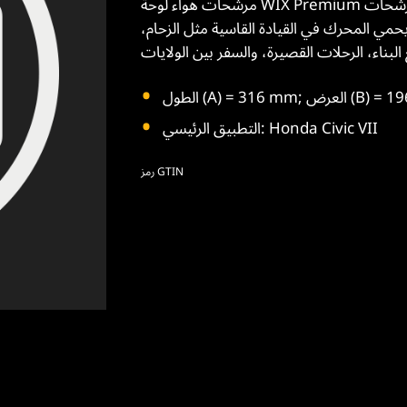
مرشحات هواء لوحة WIX Premium تحتوي على وسائط ترشيح أكثر من مرشحات OES. ختم البولي يوريثان
يحمي المحرك في القيادة القاسية مثل الزحام،
التطبيق الرئيسي: Honda Civic VII
رمز GTIN