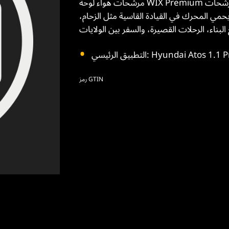
مرشحات هواء لوحة WIX Premium تحتوي على وسائط ترشيح أكثر من مرشحات OES. ختم البولي يوريثان
يحمي المحرك في القيادة القاسية مثل الزحام،
Hyundai Atos 1.1 Prime GLS 
رمز GTIN