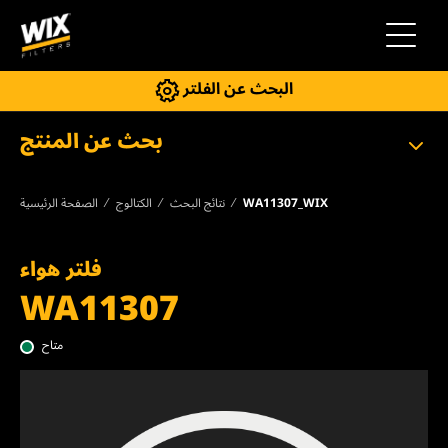
إلى التنقل
البحث عن الفلتر
بحث عن المنتج
WA11307_WIX
نتائج البحث
الكتالوج
الصفحة الرئيسية
فلتر هواء
WA11307
متاح