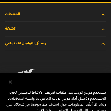
المنتجات
الشركة
المنتجات الجديدة
وسائل التواصل الاجتماعي
المنتجات المتوقفة/المستبدلة
الوظائف
خصوصية البيانات
فيسبوك
إشعار قانوني
انستقرام
الطباعة
يوتيوب
يستخدم موقع الويب هذا ملفات تعريف الارتباط لتحسين تجربة
المستخدم وتحليل أداء موقع الويب الخاص بنا ونسبة استخدامه.
للتواصل معنا
MANN+HUMMEL Middle East FZE
ونشارك أيضًا المعلومات حول استخدامك موقعنا مع شركائنا على
DAFZA (Dubai Airport Free Zone)
مستوى وسائل التواصل الاجتماعي والإعلانات