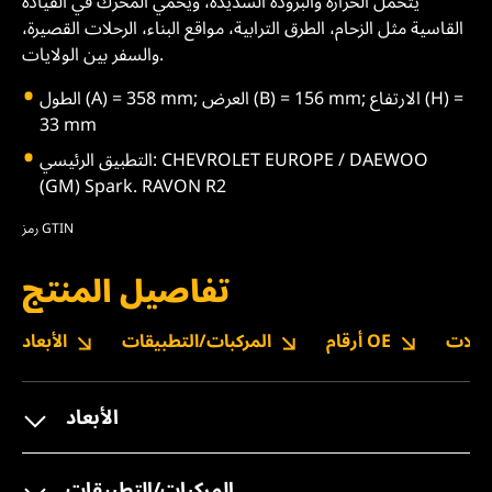
يتحمل الحرارة والبرودة الشديدة، ويحمي المحرك في القيادة
القاسية مثل الزحام، الطرق الترابية، مواقع البناء، الرحلات القصيرة،
والسفر بين الولايات.
الطول (A) = 358 mm; العرض (B) = 156 mm; الارتفاع (H) =
33 mm
التطبيق الرئيسي: CHEVROLET EUROPE / DAEWOO
(GM) Spark. RAVON R2
رمز GTIN
تفاصيل المنتج
نزيلات
أرقام OE
المركبات/التطبيقات
الأبعاد
الأبعاد
المركبات/التطبيقات