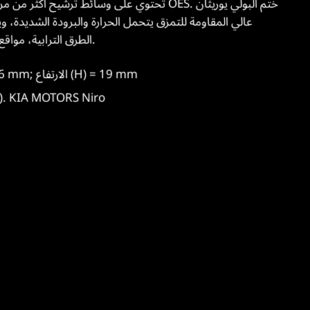
عالي المقاومة للتمزق يتحمل الحرارة والبرودة الشديدة، و
الطرق الترابية، مواقع البناء، الرحلات القصيرة، والسفر بين الولايات.
الطول (A) = 342 mm; العرض (B) = 256 mm; الارتفاع (H) = 19 mm
التطبيق الرئيسي: TORS Niro