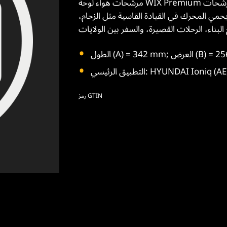
مرشحات هواء لوحة WIX Premium تحتوي على وسائط ترشيح أكثر من مرشحات OES. ختم البولي يوريثان
يحمي المحرك في القيادة القاسية مثل الزحام،
HYUNDAI Ioniq (AE). KIA MO
رمز GTIN