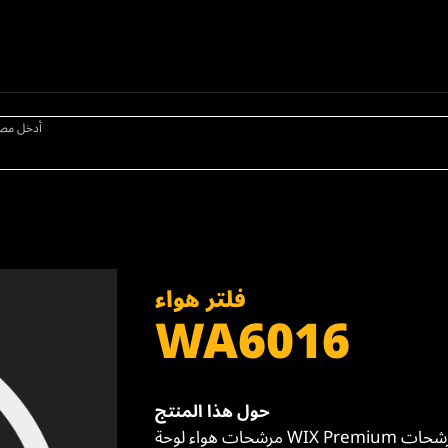
أدخل مص
فلتر هواء
WA6016
حول هذا المنتج
مرشحات هواء لوحة WIX Premium تحتوي على وسائط ترشيح أكثر من مرشحات OES. ختم البولي يوريثان