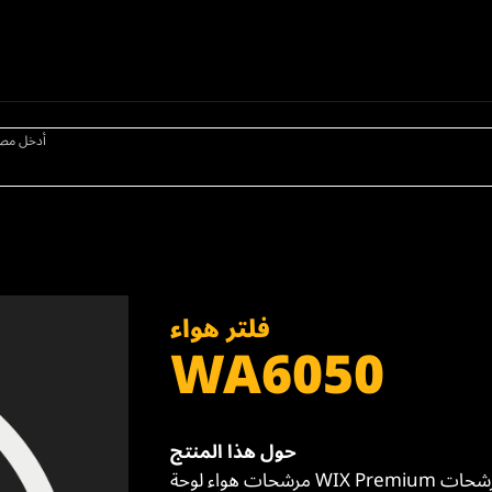
أدخل مص
فلتر هواء
WA6050
حول هذا المنتج
مرشحات هواء لوحة WIX Premium تحتوي على وسائط ترشيح أكثر من مرشحات OES. ختم البولي يوريثان