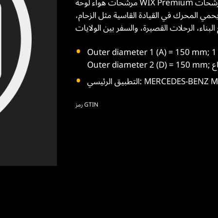
مرشحات هواء لوحة WIX Premium تحتوي على وسائط ترشيح أكثر من مرشحات OES. ختم البولي يوريثان
يحمي المحرك في القيادة القاسية مثل الزحام،
Outer diameter 1 (A) = 150 mm; القطر الداخلي 1 (B) = 71 mm; القطر الداخلي 2 (C) = 11 mm;
MERCEDES-BENZ MB-Serie (63)
رمز GTIN