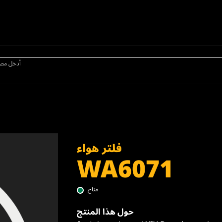
أدخل مص
فلتر هواء
WA6071
متاح
حول هذا المنتج