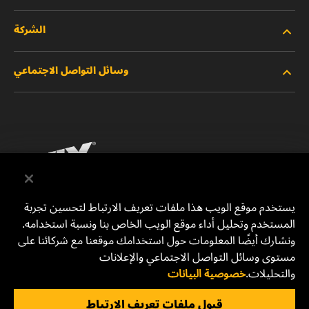
الشركة
المنتجات الجديدة
وسائل التواصل الاجتماعي
المنتجات المتوقفة/المستبدلة
الوظائف
خصوصية البيانات
فيسبوك
إشعار قانوني
انستقرام
الطباعة
يوتيوب
يستخدم موقع الويب هذا ملفات تعريف الارتباط لتحسين تجربة
المستخدم وتحليل أداء موقع الويب الخاص بنا ونسبة استخدامه.
للتواصل معنا
MANN+HUMMEL Middle East FZE
ونشارك أيضًا المعلومات حول استخدامك موقعنا مع شركائنا على
DAFZA (Dubai Airport Free Zone)
مستوى وسائل التواصل الاجتماعي والإعلانات
والتحليلات.
خصوصية البيانات
Office 1013, Bldg. 7WA
P.O.Box. 293882 - Dubai, U.A.E
قبول ملفات تعريف الارتباط