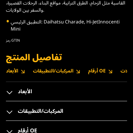
القاسية مثل الزحام، الطرق الترابية، مواقع البناء، الرحلات القصيرة،
والسفر بين الولايات.
التطبيق الرئيسي: Daihatsu Charade, Hi-JetInnocenti
Mini
رمز GTIN
تفاصيل المنتج
نزيلات
أرقام OE
المركبات/التطبيقات
الأبعاد
الأبعاد
المركبات/التطبيقات
أرقام OE