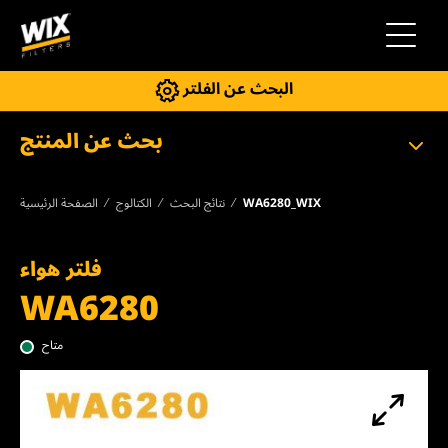
إلى التنقل
البحث عن الفلتر
بحث عن المنتج
WA6280_WIX
نتائج البحث
الكتالوج
الصفحة الرئيسية
فلتر هواء
WA6280
متاح