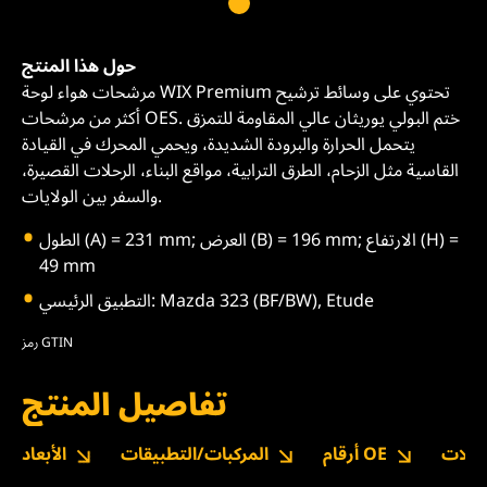
حول هذا المنتج
مرشحات هواء لوحة WIX Premium تحتوي على وسائط ترشيح
أكثر من مرشحات OES. ختم البولي يوريثان عالي المقاومة للتمزق
يتحمل الحرارة والبرودة الشديدة، ويحمي المحرك في القيادة
القاسية مثل الزحام، الطرق الترابية، مواقع البناء، الرحلات القصيرة،
والسفر بين الولايات.
الطول (A) = 231 mm; العرض (B) = 196 mm; الارتفاع (H) =
49 mm
التطبيق الرئيسي: Mazda 323 (BF/BW), Etude
رمز GTIN
تفاصيل المنتج
نزيلات
أرقام OE
المركبات/التطبيقات
الأبعاد