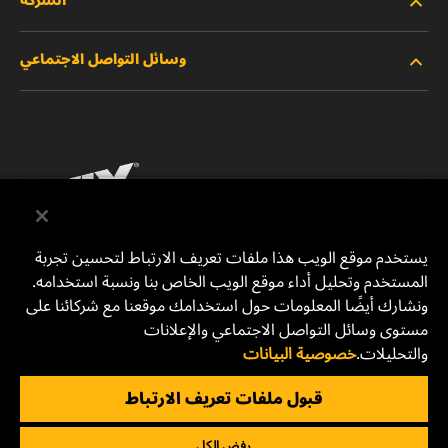
الشركة
المنتجات الجديدة
وسائل التواصل الاجتماعي
المنتجات المتوقفة/المستبدلة
الوظائف
خصوصية البيانات
فيسبوك
إشعار قانوني
انستقرام
الطباعة
يوتيوب
يستخدم موقع الويب هذا ملفات تعريف الارتباط لتحسين تجربة
المستخدم وتحليل أداء موقع الويب الخاص بنا ونسبة استخدامه.
للتواصل معنا
MANN+HUMMEL Middle East FZE
ونشارك أيضًا المعلومات حول استخدامك موقعنا مع شركائنا على
DAFZA (Dubai Airport Free Zone)
مستوى وسائل التواصل الاجتماعي والإعلانات
والتحليلات.
خصوصية البيانات
Office 1013, Bldg. 7WA
P.O.Box. 293882 - Dubai, U.A.E
قبول ملفات تعريف الارتباط
mhae.pmservices@mann-hummel.com
رفض الكل