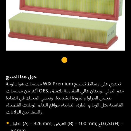
حول هذا المنتج
مرشحات هواء لوحة WIX Premium تحتوي على وسائط ترشيح
أكثر من مرشحات OES. ختم البولي يوريثان عالي المقاومة للتمزق
يتحمل الحرارة والبرودة الشديدة، ويحمي المحرك في القيادة
القاسية مثل الزحام، الطرق الترابية، مواقع البناء، الرحلات القصيرة،
والسفر بين الولايات.
الطول (A) = 326 mm; العرض (B) = 100 mm; الارتفاع (H) =
57 mm