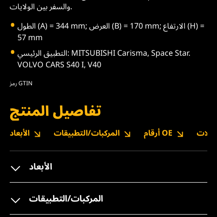
والسفر بين الولايات.
الطول (A) = 344 mm; العرض (B) = 170 mm; الارتفاع (H) =
57 mm
التطبيق الرئيسي: MITSUBISHI Carisma, Space Star.
VOLVO CARS S40 I, V40
رمز GTIN
تفاصيل المنتج
نزيلات
أرقام OE
المركبات/التطبيقات
الأبعاد
الأبعاد
المركبات/التطبيقات