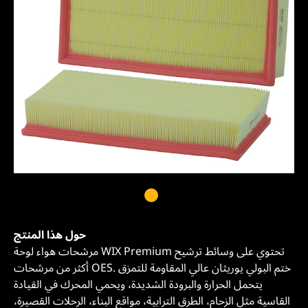
حول هذا المنتج
مرشحات هواء لوحة WIX Premium تحتوي على وسائط ترشيح
أكثر من مرشحات OES. ختم البولي يوريثان عالي المقاومة للتمزق
يتحمل الحرارة والبرودة الشديدة، ويحمي المحرك في القيادة
القاسية مثل الزحام، الطرق الترابية، مواقع البناء، الرحلات القصيرة،