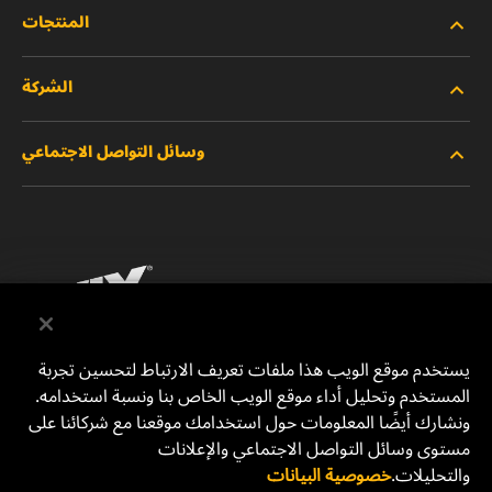
المنتجات
الشركة
المنتجات الجديدة
وسائل التواصل الاجتماعي
المنتجات المتوقفة/المستبدلة
الوظائف
خصوصية البيانات
فيسبوك
إشعار قانوني
انستقرام
الطباعة
يوتيوب
يستخدم موقع الويب هذا ملفات تعريف الارتباط لتحسين تجربة
المستخدم وتحليل أداء موقع الويب الخاص بنا ونسبة استخدامه.
للتواصل معنا
MANN+HUMMEL Middle East FZE
ونشارك أيضًا المعلومات حول استخدامك موقعنا مع شركائنا على
DAFZA (Dubai Airport Free Zone)
مستوى وسائل التواصل الاجتماعي والإعلانات
والتحليلات.
خصوصية البيانات
Office 1013, Bldg. 7WA