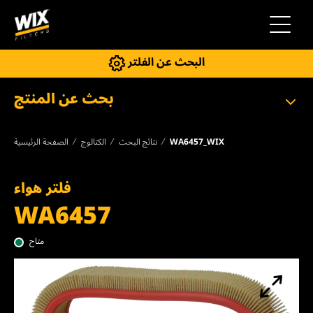
إلى التنقل
البحث عن الفلتر
بحث عن المنتج
WA6457_WIX
نتائج البحث
الكتالوج
الصفحة الرئيسية
فلتر هواء
WA6457
متاح