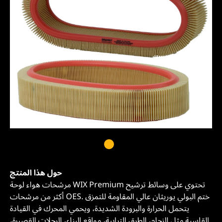
حول هذا المنتج
مرشحات هواء لوحة WIX Premium تحتوي على وسائط ترشيح
أكثر من مرشحات OES. ختم البولي يوريثان عالي المقاومة للتمزق
يتحمل الحرارة والبرودة الشديدة، ويحمي المحرك في القيادة
القاسية مثل الزحام، الطرق الترابية، مواقع البناء، الرحلات القصيرة،