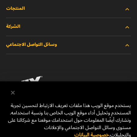
المنتجات
الشركة
المنتجات الجديدة
وسائل التواصل الاجتماعي
المنتجات المتوقفة/المستبدلة
الوظائف
خصوصية البيانات
فيسبوك
إشعار قانوني
انستقرام
الطباعة
يوتيوب
يستخدم موقع الويب هذا ملفات تعريف الارتباط لتحسين تجربة
المستخدم وتحليل أداء موقع الويب الخاص بنا ونسبة استخدامه.
للتواصل معنا
MANN+HUMMEL Middle East FZE
ونشارك أيضًا المعلومات حول استخدامك موقعنا مع شركائنا على
DAFZA (Dubai Airport Free Zone)
مستوى وسائل التواصل الاجتماعي والإعلانات
والتحليلات.
خصوصية البيانات
Office 1013, Bldg. 7WA