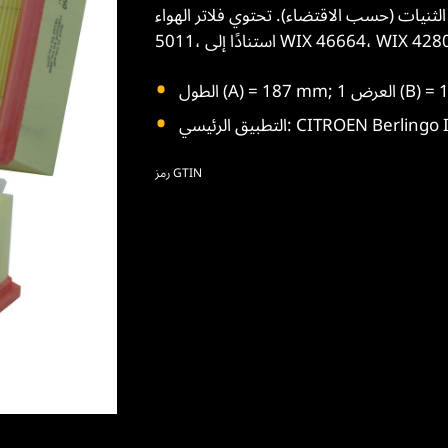
الثنيات (حسب الاقتضاء). تحتوي فلاتر الهواء WIX HD على كفاءة دنيا تبلغ 99٪ لإزالة الملوثات (وفقًا لـ ISO
WIX 46664، WIX 42803، WIX).
CITROEN Berlingo I (M49
رمز GTIN