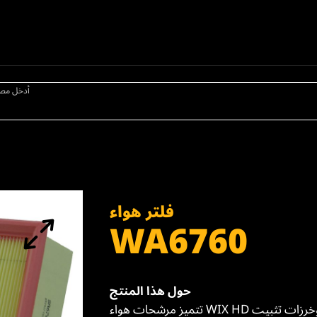
أدخل مص
فلتر هواء
WA6760
حول هذا المنتج
تتميز مرشحات هواء WIX HD بوسائط ترشيح فائقة الجودة مع نظام تثبيت ثنيات الوسائط وخرزات تثبيت