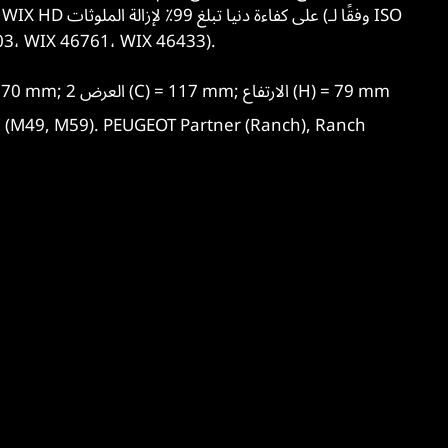
5011، استنادًا إلى  46761، WIX 46433
الطول (A) = 187 mm; العرض 1 (B) = 170 mm; العرض 2 (C) = 117 mm; الارتفاع (H) = 79 mm
التطبيق الرئيسي: , M59). PEUGEOT Partner (Ranch), Ranch