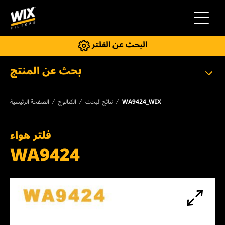
إلى التنقل
البحث عن الفلتر
بحث عن المنتج
WA9424_WIX
نتائج البحث
الكتالوج
الصفحة الرئيسية
فلتر هواء
WA9424