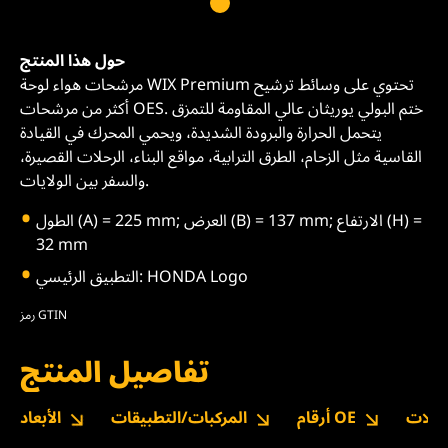
حول هذا المنتج
مرشحات هواء لوحة WIX Premium تحتوي على وسائط ترشيح
أكثر من مرشحات OES. ختم البولي يوريثان عالي المقاومة للتمزق
يتحمل الحرارة والبرودة الشديدة، ويحمي المحرك في القيادة
القاسية مثل الزحام، الطرق الترابية، مواقع البناء، الرحلات القصيرة،
والسفر بين الولايات.
الطول (A) = 225 mm; العرض (B) = 137 mm; الارتفاع (H) =
32 mm
التطبيق الرئيسي: HONDA Logo
رمز GTIN
تفاصيل المنتج
نزيلات
أرقام OE
المركبات/التطبيقات
الأبعاد