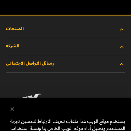
المنتجات
الشركة
المنتجات الجديدة
وسائل التواصل الاجتماعي
المنتجات المتوقفة/المستبدلة
الوظائف
خصوصية البيانات
فيسبوك
إشعار قانوني
انستقرام
الطباعة
يوتيوب
يستخدم موقع الويب هذا ملفات تعريف الارتباط لتحسين تجربة
المستخدم وتحليل أداء موقع الويب الخاص بنا ونسبة استخدامه.
للتواصل معنا