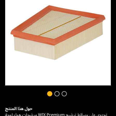
حول هذا المنتج
مرشحات هواء لوحة WIX Premium تحتوي على وسائط ترشيح