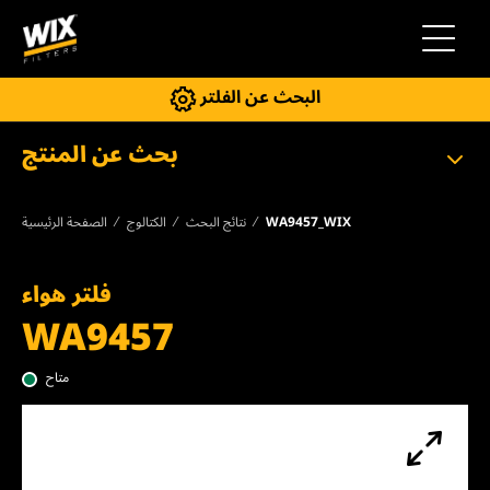
إلى التنقل
البحث عن الفلتر
بحث عن المنتج
WA9457_WIX
نتائج البحث
الكتالوج
الصفحة الرئيسية
فلتر هواء
WA9457
متاح