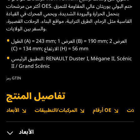
أكثر من مرشحات OES. ختم البولي يوريثان عالي المقاومة للتمزق
يتحمل الحرارة والبرودة الشديدة، ويحمي المحرك في القيادة
القاسية مثل الزحام، الطرق الترابية، مواقع البناء، الرحلات القصيرة،
والسفر بين الولايات.
الطول (A) = 243 mm; العرض 1 (B) = 190 mm; العرض 2
(C) = 134 mm; الارتفاع (H) = 56 mm
التطبيق الرئيسي: RENAULT Duster I, Mégane II, Scénic
II / Grand Scénic
رمز GTIN
تفاصيل المنتج
نزيلات
أرقام OE
المركبات/التطبيقات
الأبعاد
الأبعاد