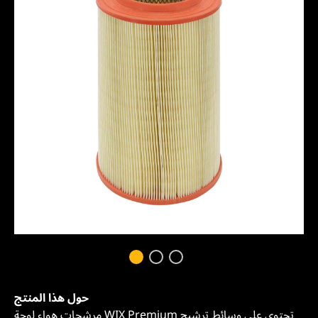
حول هذا المنتج
مرشحات هواء لوحة WIX Premium تحتوي على وسائط ترشيح