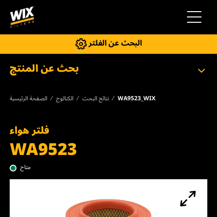
إلى التنقل
البحث عن الفلتر
بحث عن المنتج
WA9523_WIX
نتائج البحث
الكتالوج
الصفحة الرئيسية
فلتر هواء
WA9523
متاح