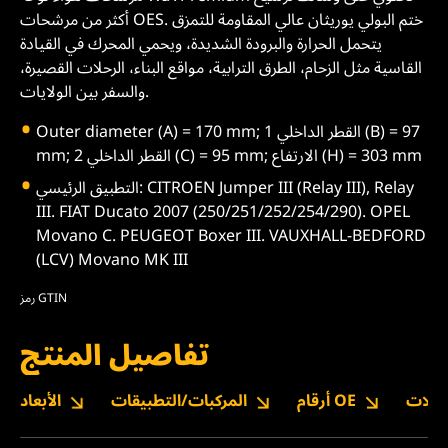
أكثر من مرشحات OES. ختم البولي يوريثان عالي المقاومة للتمزق
يتحمل الحرارة والبرودة الشديدة، ويحمي المحرك في القيادة
القاسية مثل الزحام، الطرق الترابية، مواقع البناء، الرحلات القصيرة،
والسفر بين الولايات.
Outer diameter (A) = 170 mm; القطر الداخلي 1 (B) = 97
mm; القطر الداخلي 2 (C) = 95 mm; الارتفاع (H) = 303 mm
التطبيق الرئيسي: CITROEN Jumper III (Relay III), Relay
III. FIAT Ducato 2007 (250/251/252/254/290). OPEL
Movano C. PEUGEOT Boxer III. VAUXHALL-BEDFORD
(LCV) Movano MK III
رمز GTIN
تفاصيل المنتج
نزيلات
أرقام OE
المركبات/التطبيقات
الأبعاد