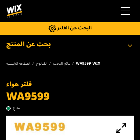
إلى التنقل
البحث عن الفلتر
بحث عن المنتج
WA9599_WIX
نتائج البحث
الكتالوج
الصفحة الرئيسية
فلتر هواء
WA9599
متاح