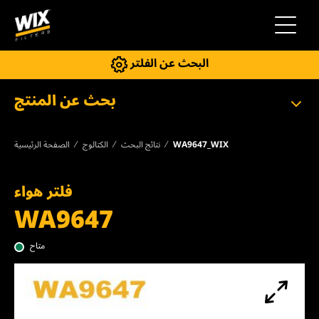
إلى التنقل
البحث عن الفلتر
بحث عن المنتج
WA9647_WIX
نتائج البحث
الكتالوج
الصفحة الرئيسية
فلتر هواء
WA9647
متاح