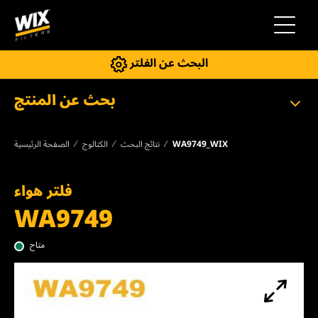
إلى التنقل
البحث عن الفلتر
بحث عن المنتج
WA9749_WIX
نتائج البحث
الكتالوج
الصفحة الرئيسية
فلتر هواء
WA9749
متاح