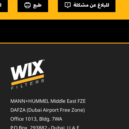
للبلاغ عن مشكلة
طبع
ل
MANN+HUMMEL Middle East FZE
DAFZA (Dubai Airport Free Zone)
Office 1013, Bldg. 7WA
P.O.Box. 293882 - Dubai, U.A.E