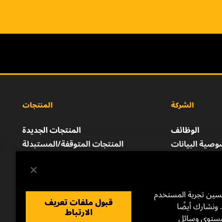
الشركة
المنتجات
الوظائف
المنتجات الجديدة
صية البيانات
المنتجات المتوقفة/المستبدلة
إشعار قانوني
الطباعة
للتواصل معنا
حسين تجربة المستخدم
قبول ملفات تعريف
 ونشارك أيضًا
الارتباط
مستوى وسائل