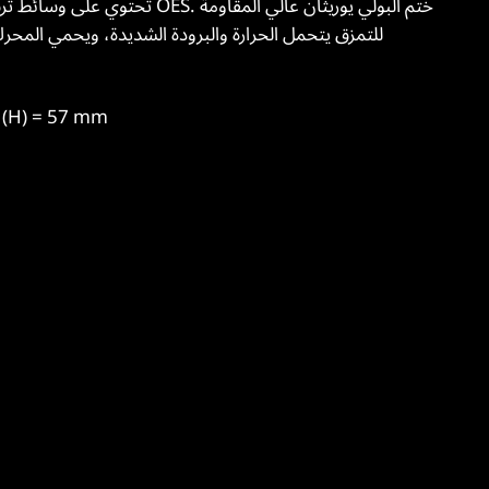
للتمزق يتحمل الحرارة والبرودة الشديدة، ويحمي المحرك ف
الطول (A) = 233 mm; العرض (B) = 130 mm; الارتفاع () = 57 mm