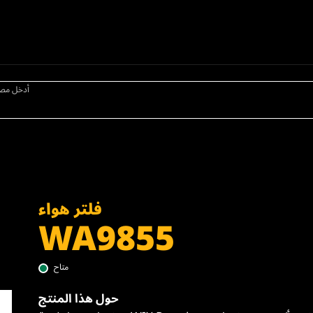
أدخل مص
فلتر هواء
WA9855
متاح
حول هذا المنتج