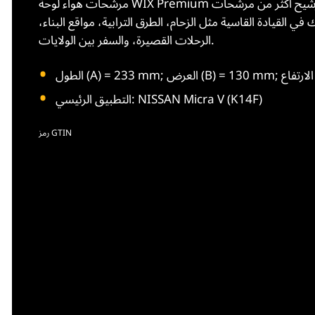
مرشحات هواء لوحة WIX Premium تحتوي على وسائط ترشيح أكثر من مرشحات OES. ختم البولي يوريثان عالي المقاومة
ي القيادة القاسية مثل الزحام، الطرق الترابية، مواقع البناء،
الرحلات القصيرة، والسفر بين الولايات.
H
التطبيق الرئيسي: NISSAN Micra V (K14F)
رمز GTIN