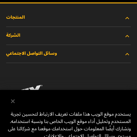
المنتجات
الشركة
المنتجات الجديدة
وسائل التواصل الاجتماعي
المنتجات المتوقفة/المستبدلة
الوظائف
خصوصية البيانات
فيسبوك
إشعار قانوني
انستقرام
الطباعة
يوتيوب
يستخدم موقع الويب هذا ملفات تعريف الارتباط لتحسين تجربة
المستخدم وتحليل أداء موقع الويب الخاص بنا ونسبة استخدامه.
للتواصل معنا
MANN+HUMMEL Middle East FZE
ونشارك أيضًا المعلومات حول استخدامك موقعنا مع شركائنا على
DAFZA (Dubai Airport Free Zone)
مستوى وسائل التواصل الاجتماعي والإعلانات