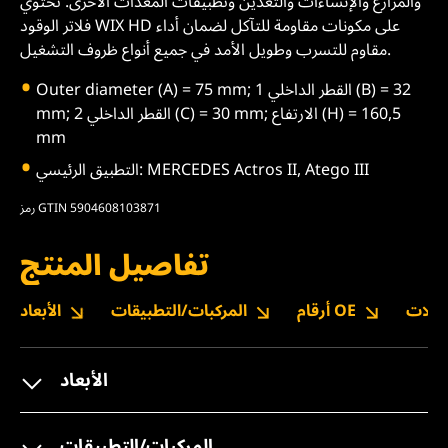
والمزارع والإنشاءات والتعدين وتطبيقات المعدات الأخرى. تحتوي
فلاتر الوقود WIX HD على مكونات مقاومة للتآكل لضمان أداء
مقاوم للتسرب وطويل الأمد في جميع أنواع ظروف التشغيل.
Outer diameter (A) = 75 mm; القطر الداخلي 1 (B) = 32
mm; القطر الداخلي 2 (C) = 30 mm; الارتفاع (H) = 160,5
mm
التطبيق الرئيسي: MERCEDES Actros II, Atego III
رمز GTIN 5904608103871
تفاصيل المنتج
نزيلات
أرقام OE
المركبات/التطبيقات
الأبعاد
الأبعاد
المركبات/التطبيقات