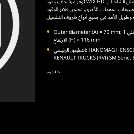
توفر مرشحات وقود WIX HD وسائط ترشيح عالية الجودة وعالية الكفاءة خاصة بالتطبيقات مثل الشاحنات
قات المعدات الأخرى. تحتوي فلاتر الوقود WIX HD
Outer diameter (A) = 70 mm; القطر الداخلي 1 (B) = 14 mm; القطر الداخلي 2 (C) = 14 mm;
الارتفاع (H) = 116 mm
التطبيق الرئيسي: HANOMAG HENSCHEL F 20-F 45. RENAULT BUS (IRISBUS/RVI) E7.
RENAULT TRUCKS (RVI) SM-Serie. 
رمز GTIN