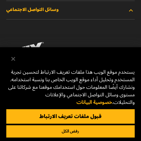
وسائل التواصل الاجتماعي
المنتجات المتوقفة/المستبدلة
الوظائف
خصوصية البيانات
فيسبوك
إشعار قانوني
انستقرام
الطباعة
يوتيوب
يستخدم موقع الويب هذا ملفات تعريف الارتباط لتحسين تجربة
المستخدم وتحليل أداء موقع الويب الخاص بنا ونسبة استخدامه.
للتواصل معنا
MANN+HUMMEL Middle East FZE
ونشارك أيضًا المعلومات حول استخدامك موقعنا مع شركائنا على
DAFZA (Dubai Airport Free Zone)
مستوى وسائل التواصل الاجتماعي والإعلانات
والتحليلات.
خصوصية البيانات
Office 1013, Bldg. 7WA
P.O.Box. 293882 - Dubai, U.A.E
قبول ملفات تعريف الارتباط
mhae.pmservices@mann-hummel.com
رفض الكل