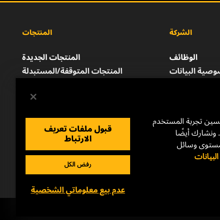
الشركة
المنتجات
الوظائف
المنتجات الجديدة
صية البيانات
المنتجات المتوقفة/المستبدلة
إشعار قانوني
الطباعة
للتواصل معنا
حسين تجربة المستخدم
قبول ملفات تعريف
 ونشارك أيضًا
الارتباط
مستوى وسائل
بيانات
رفض الكل
عدم بيع معلوماتي الشخصية
Copyright 2024 MANN+HUMMEL. All rights reserved.