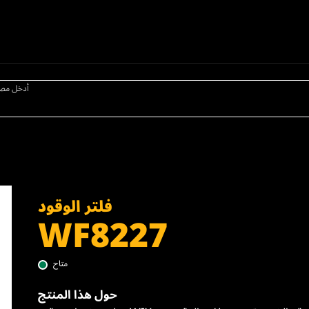
أدخل مص
فلتر الوقود
WF8227
متاح
حول هذا المنتج