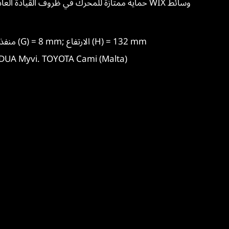
Outer diameter (A) = 70 mm; مدخل (F) = 8 mm; منفذ (G) = 8 mm; الارتفاع (H) = 132 mm
التطبيق الرئيسي: i. TOYOTA Cami (Malta