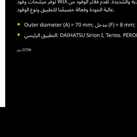
توفر مرشحات وقود WIX حماية ممتازة للمحرك في ظروف القيادة العادية والشديدة. تقدم فلاتر الوقود من WIX وسائط
عالية الجودة وفعالة خصيصًا للتطبيق ونوع الوقود.
DAIHATSU Sirion I, Terios. PERODUA Myv)
رمز GTIN