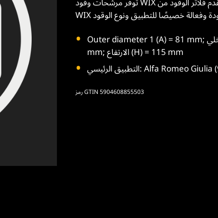
توفر مرشحات وقود WIX حماية ممتازة للمحرك في ظروف القيادة العادية والشديدة. تقدم فلاتر الوقود من
Outer diameter 1 (A) = 81 mm; القطر الداخلي (B) = 21 mm; Outer diameter 2 (D) = 9
mm; الارتفاع (H) = 115 mm
Alfa Romeo Giulia (952)Fiat
رمز GTIN 5904608855503